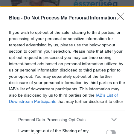
Blog -
Do Not Process My Personal Information
If you wish to opt-out of the sale, sharing to third parties, or
processing of your personal or sensitive information for
Forrai Ildikó: Sportszerűség-
targeted advertising by us, please use the below opt-out
ésszerűség
section to confirm your selection. Please note that after your
opt-out request is processed you may continue seeing
Forrai Ildikó
•
2019. december 13.
0
interest-based ads based on personal information utilized by
us or personal information disclosed to third parties prior to
Sportolni érdemes, azonban célszerű elgondolkodni
your opt-out. You may separately opt-out of the further
disclosure of your personal information by third parties on the
a motiváción. Miért csináljuk mindezt? Le akarjuk
IAB’s list of downstream participants. This information may
győzni a másikat? Csupán a vizuális
also be disclosed by us to third parties on the
IAB’s List of
megjelenésünket akarjuk javítani? Fittebbek
Downstream Participants
that may further disclose it to other
akarunk lenni? Mindegyik kérdésre van válasz,
third parties.
azonban ezek között lehet olyan is, ami
pótcselekvésre utal. Csak egy…
Please note that this website/app uses one or more Google
Personal Data Processing Opt Outs
services and may gather and store information including but
not limited to your visit or usage behaviour. You may click to
I want to opt-out of the Sharing of my