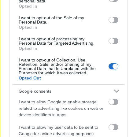
personal data.
grant or deny consent to Google and its third-party tags to
Opted In
use your data for below specified purposes in below Google
consent section.
I want to opt-out of the Sale of my
Personal Data.
Opted In
I want to opt-out of processing my
Personal Data for Targeted Advertising.
Opted In
I want to opt-out of Collection, Use,
Retention, Sale, and/or Sharing of my
Personal Data that Is Unrelated with the
Purposes for which it was collected.
Opted Out
Forrai Ildikó: Elvárom, hogy...
Google consents
Forrai Ildikó
•
2019. november 16.
0
I want to allow Google to enable storage
related to advertising like cookies on web or
device identifiers in apps.
Mindent megteszek a gyerekemért, a szüleimért, a
barátaimért, még akkor is, ha nem az én feladatom
I want to allow my user data to be sent to
lenne. Sőt, még lehet ártok is az illetőnek, hiszen
Google for online advertising purposes.