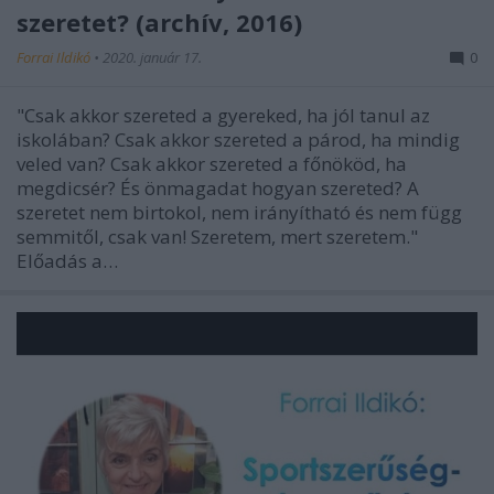
szeretet? (archív, 2016)
Forrai Ildikó
•
2020. január 17.
0
"Csak akkor szereted a gyereked, ha jól tanul az
iskolában? Csak akkor szereted a párod, ha mindig
veled van? Csak akkor szereted a főnököd, ha
megdicsér? És önmagadat hogyan szereted? A
szeretet nem birtokol, nem irányítható és nem függ
semmitől, csak van! Szeretem, mert szeretem."
Előadás a…