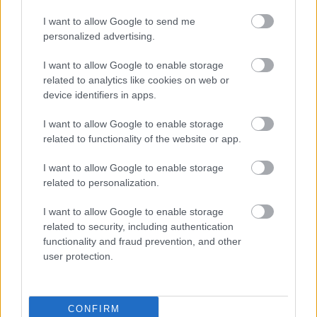
kiveszem a kezéből a megoldandó feladatot. Az
illendőségi elvárásoknak megfelelni, nem biztos,
I want to allow Google to send me
hogy számomra hasznos, így magamnak is ártok
personalized advertising.
vele.…
I want to allow Google to enable storage
related to analytics like cookies on web or
device identifiers in apps.
I want to allow Google to enable storage
related to functionality of the website or app.
I want to allow Google to enable storage
related to personalization.
I want to allow Google to enable storage
related to security, including authentication
functionality and fraud prevention, and other
user protection.
Forrai Ildikó: Érezd jól magad ott...
CONFIRM