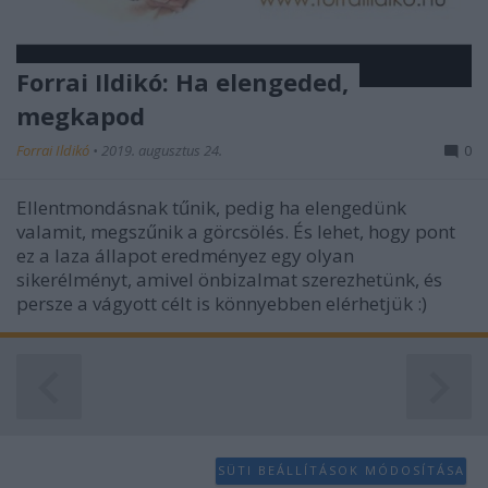
Forrai Ildikó: Ha elengeded,
megkapod
Forrai Ildikó
•
2019. augusztus 24.
0
Ellentmondásnak tűnik, pedig ha elengedünk
valamit, megszűnik a görcsölés. És lehet, hogy pont
ez a laza állapot eredményez egy olyan
sikerélményt, amivel önbizalmat szerezhetünk, és
persze a vágyott célt is könnyebben elérhetjük :)
SÜTI BEÁLLÍTÁSOK MÓDOSÍTÁSA