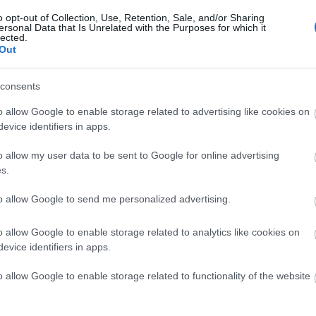
E
elengedés
(
34
)
élet
(
43
)
életmód
(
14
)
életút
o opt-out of Collection, Use, Retention, Sale, and/or Sharing
ersonal Data that Is Unrelated with the Purposes for which it
(
43
)
előző élet
(
1
)
élő adás
(
3
)
elvárás
(
1
)
lected.
elvesztés
(
1
)
ember
(
33
)
emlék
(
9
)
energia
(
11
)
Out
érték
(
1
)
érzelem
(
45
)
étel
(
1
)
ezotéria
(
5
)
facebook
(
1
)
fejldőés
(
3
)
fejlődés
(
42
)
félelem
consents
(
24
)
felelősség
(
59
)
felnőttség
(
2
)
feltétel
(
1
)
férfi
(
9
)
fiatalok
(
1
)
fontos
(
1
)
Forrai Ildikó
(
1
)
o allow Google to enable storage related to advertising like cookies on
függőség
(
3
)
gazdagság
(
3
)
gond
(
2
)
gondolat
evice identifiers in apps.
(
6
)
gondolatok-bölcsességek
(
131
)
gyász
(
4
)
gyerek
(
32
)
gyerekszáj
(
3
)
gyógyítás
(
6
)
o allow my user data to be sent to Google for online advertising
gyógyulás
(
1
)
hagyomány
(
2
)
hála
(
2
)
halál
(
10
)
s.
használ
(
1
)
hatalom
(
1
)
helyzet
(
37
)
hiperaktív
(
1
)
hipnózis
(
1
)
hit
(
30
)
hivatás
(
5
)
hőség
(
1
)
to allow Google to send me personalized advertising.
hozzáállás
(
74
)
humor
(
5
)
idő
(
1
)
időjárás
(
2
)
igazság
(
2
)
ígéret
(
2
)
információ
(
4
)
internet
(
5
)
o allow Google to enable storage related to analytics like cookies on
iskola
(
1
)
ismeretlen
(
1
)
ismerkedés
(
1
)
izom
(
1
)
evice identifiers in apps.
jel
(
2
)
jó
(
7
)
jog
(
1
)
jóga
(
1
)
jólét
(
1
)
jövő
(
1
)
kapcsolat
(
17
)
karma
(
4
)
karrier
(
2
)
o allow Google to enable storage related to functionality of the website
kellemetlenség
(
2
)
kép
(
1
)
képesség
(
2
)
képzelet
(
1
)
kérés
(
1
)
kezelés
(
1
)
kifogás
(
1
)
kitartás
(
3
)
könyv
(
5
)
kor
(
1
)
környezet
(
12
)