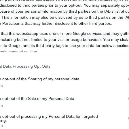
disclosed to third parties prior to your opt-out. You may separately opt-
losure of your personal information by third parties on the IAB’s list of
. This information may also be disclosed by us to third parties on the
IA
Participants
that may further disclose it to other third parties.
 that this website/app uses one or more Google services and may gath
including but not limited to your visit or usage behaviour. You may click 
 to Google and its third-party tags to use your data for below specifi
FORRAI FORRÁS
K
ogle consent section.
l Data Processing Opt Outs
CÍMKÉK
2018
(
1
)
agykontroll
(
1
)
ajándék
(
1
)
akarat
(
1
)
o opt-out of the Sharing of my personal data.
alkohol
(
1
)
állatok
(
3
)
álom
(
2
)
anyagi
(
9
)
In
asztrológia
(
1
)
átverés
(
1
)
baleset
(
7
)
barátság
B
(
2
)
beköszönés
(
1
)
belső Föld
(
1
)
betegség
(
23
)
Ké
betű
(
1
)
bezártság
(
1
)
bölcsesség
(
1
)
boldogság
o opt-out of the Sale of my Personal Data.
(
34
)
bolygó
(
1
)
bőség
(
29
)
bosszúság
(
1
)
búcsú
In
(
1
)
büntetés
(
4
)
cél
(
1
)
család
(
40
)
családtag
(
1
)
to opt-out of processing my Personal Data for Targeted
cselekvés
(
14
)
csoda
(
2
)
döntés
(
2
)
drog
(
1
)
ing.
egészség
(
46
)
ego
(
14
)
egyedüllét
(
5
)
egyén
In
(
43
)
Einstein
(
2
)
éjszakai üzenet
(
1
)
ékszer
(
1
)