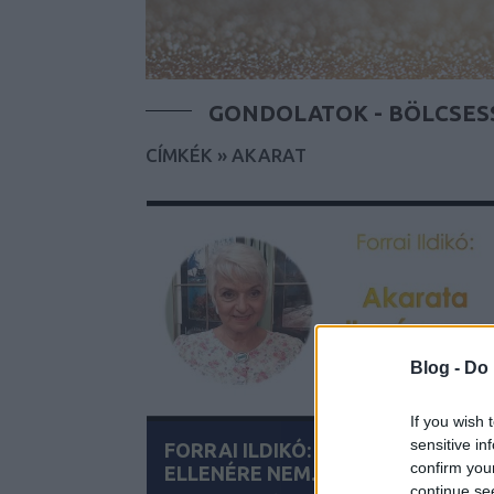
GONDOLATOK - BÖLCSES
CÍMKÉK
»
AKARAT
Blog -
Do 
If you wish 
sensitive in
FORRAI ILDIKÓ: AKARATA
confirm you
ELLENÉRE NEM...
continue se