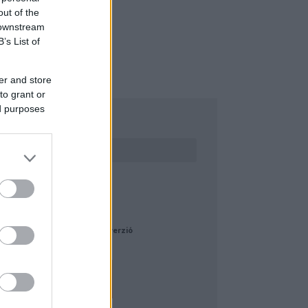
out of the
 downstream
B’s List of
er and store
to grant or
ed purposes
ERESÉS
LOGAJÁNLÓ
sz dráma az élet #aizene 2. verzió
mariannlapjai.blog.hu