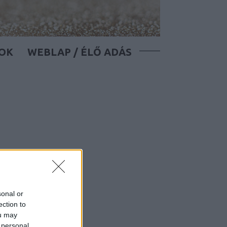
OK
WEBLAP / ÉLŐ ADÁS
sonal or
ection to
ou may
 personal