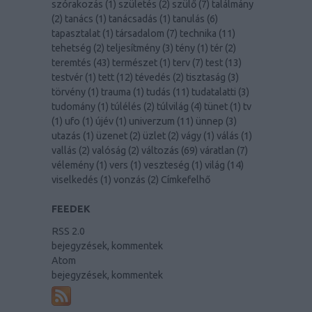
szórakozás
(
1
)
születés
(
2
)
szülő
(
7
)
találmány
(
2
)
tanács
(
1
)
tanácsadás
(
1
)
tanulás
(
6
)
tapasztalat
(
1
)
társadalom
(
7
)
technika
(
11
)
tehetség
(
2
)
teljesítmény
(
3
)
tény
(
1
)
tér
(
2
)
teremtés
(
43
)
természet
(
1
)
terv
(
7
)
test
(
13
)
testvér
(
1
)
tett
(
12
)
tévedés
(
2
)
tisztaság
(
3
)
törvény
(
1
)
trauma
(
1
)
tudás
(
11
)
tudatalatti
(
3
)
tudomány
(
1
)
túlélés
(
2
)
túlvilág
(
4
)
tünet
(
1
)
tv
(
1
)
ufo
(
1
)
újév
(
1
)
univerzum
(
11
)
ünnep
(
3
)
utazás
(
1
)
üzenet
(
2
)
üzlet
(
2
)
vágy
(
1
)
válás
(
1
)
vallás
(
2
)
valóság
(
2
)
változás
(
69
)
váratlan
(
7
)
vélemény
(
1
)
vers
(
1
)
veszteség
(
1
)
világ
(
14
)
viselkedés
(
1
)
vonzás
(
2
)
Címkefelhő
FEEDEK
RSS 2.0
bejegyzések
,
kommentek
Atom
bejegyzések
,
kommentek